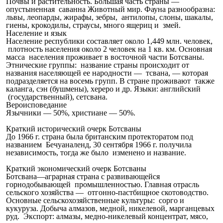
Почвы и растительность. Большая часть страны —
опустыненная саванна Животный мир. Фауна разнообразна:
львы, леопарды, жирафы, зебры, антилопы, слоны, шакалы,
гиены, крокодилы, страусы, много ящериц и змей.
Население и язык
Население республики составляет около 1,449 млн. человек,
плотность населения около 2 человек на 1 кв. км. Основная
масса населения проживает в восточной части Ботсваны.
Этнические группы: название страны происходит от
названия населяющей ее народности — тсвана, — которая
подразделяется на восемь групп. В стране проживают также
каланга, сэн (бушмены), хереро и др. Языки: английский
(государственный), сетсвана.
Вероисповедание
Язычники — 50%, христиане — 50%.
Краткий исторический очерк Ботсваны
До 1966 г. страна была британским протекторатом под
названием Бечуаналенд, 30 сентября 1966 г. получила
независимость, тогда же было изменено и название.
Краткий экономический очерк Ботсваны
Ботсвана—аграрная страна с развивающейся
горнодобывающей промышленностью. Главная отрасль
сельского хозяйства — отгонно-пастбищное скотоводство.
Основные сельскохозяйственные культуры: сорго и
кукуруза. Добыча алмазов, медной, никелевой, марганцевых
руд. Экспорт: алмазы, медно-никелевый концентрат, мясо,