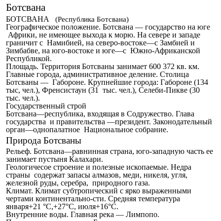
Ботсвана
БОТСВАНА
(Республика Ботсвана)
Географическое положение. Ботсвана — государство на юге
Африки, не имеющее выхода к морю. На севере и западе
граничит с Намибией, на северо-востоке—с Замбией и
Зимбабве, на юго-востоке и юге—с Южно-Африканской
Республикой.
Площадь. Территория Ботсваны занимает 600 372 кв. км.
Главные города, административное деление. Столица
Ботсваны — Габороне. Крупнейшие города: Габороне (134
тыс, чел.), Френсистаун (31 тыс. чел.), Селеби-Пикве (30
тыс. чел.).
Государственный строй
Ботсвана—республика, входящая в Содружество. Глава
государства и правительства —президент. Законодательный
орган—однопалатное Национальное собрание.
Природа Ботсваны
Рельеф. Ботсвана—равнинная страна, юго-западную часть ее
занимает пустыня Калахари.
Геологичесое строение и полезные ископаемые. Недра
страны содержат запасы алмазов, меди, никеля, угля,
железной руды, серебра, природного газа.
Климат. Климат субтропический с ярко выраженными
чертами континентально-сти. Средняя температура
января+21 °С,+27°С, июля+16°С.
Внутренние воды. Главная река — Лимпопо.