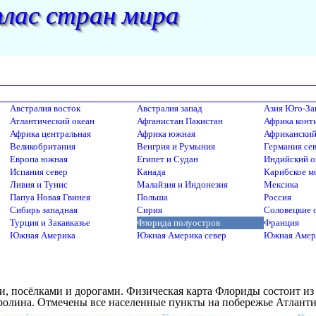
лас стран мира
Австралия восток
Австралия запад
Азия Юго-За
Атлантический океан
Афганистан Пакистан
Африка конт
Африка центральная
Африка южная
Африканский
Великобритания
Венгрия и Румыния
Германия се
Европа южная
Египет и Судан
Индийский о
Испания север
Канада
Карибское м
Ливия и Тунис
Малайзия и Индонезия
Мексика
Папуа Новая Гвинея
Польша
Россия
Сибирь западная
Сирия
Соловецкие 
Турция и Закавказье
Флорида полуостров
Франция
Южная Америка
Южная Америка север
Южная Амер
и, посёлками и дорогами. Физическая карта Флориды состоит из
лина. Отмечены все населенные пункты на побережье Атлантич