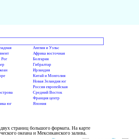
падная
Англия и Уэльс
инент
Африка восточная
 Рог
Болгария
вер
Гибралтар
кеан
Ирландия
оре
Китай и Монголия
Новая Зеландия юг
Россия европейская
острова
Средний Восток
Франция центр
ика юг
Япония
 двух страниц большого формата. На карте
еского океана и Мексиканского залива.