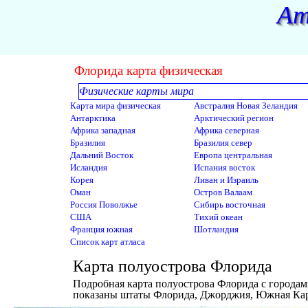
Перейти к контенту
Ат
Флорида карта физическая
Физические карты мира
Пропустить меню
Карта мира физическая
Австралия Новая Зеландия
Антарктика
Арктический регион
Африка западная
Африка северная
Бразилия
Бразилия север
Дальний Восток
Европа центральная
Исландия
Испания восток
Корея
Ливан и Израиль
Оман
Остров Валаам
Россия Поволжье
Сибирь восточная
США
Тихий океан
Франция южная
Шотландия
Список карт атласа
Карта полуострова Флорида
Подробная карта полуострова Флорида с городам
показаны штаты Флорида, Джорджия, Южная Каро